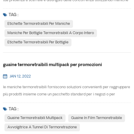
tua presenza a scaffale e distinguiti dalla concorrenza utilizzando maniche
per bottiglie termoretraibili a corpo intero . Con 360° copertura completa
del corpo, massimizzerai lo spazio a tua disposizione per promuovere il tuo
TAG :
marchio e trasmettere il tuo messaggio ai consumatori. Le etichette
Etichette Termoretraibili Per Maniche
termoretraibili si adattano a qual...
Maniche Per Bottiglie Termoretraibili A Corpo Intero
Etichette Termoretraibili Per Bottiglie
guaine termoretraibili multipack per promozioni
JAN 12, 2022
le maniche termoretraibili forniscono soluzioni convenienti per raggruppare
più prodotti insieme come un pacchetto standard per i negozi o per
promozioni speciali. E-PACK è specializzato nella creazione di soluzioni
personalizzate per soddisfare le esigenze dei nostri clienti. le maniche
TAG :
termoretraibili multi-pack consentono prodotti di varie forme e dimensioni
Guaine Termoretraibili Multipack
Guaine In Film Termoretraibile
da riunire in un'unica confezione co...
Avvolgitrice A Tunnel Di Termoretrazione