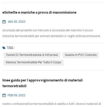
etichette e maniche a prova di manomissione
JAN 26, 2022
sicurezza del prodotto sul mercato e sicurezza del marchio il sicuro
maniche termoretraibili per animali domestici e i sigilli antimanomissione
sono un'efficace soluzione di sicurezza progettata per promuovere il tuo
messaggio proteggendo i tuoi prodotti da manomissioni. opzioni disponibili
TAG :
per etichette e maniche i manicotti termoretraibili forniscono una varietà di
Tunnel Di Termoretrazione A Infrarossi
Guaina In PVC Colorato
etichette e sigilli di garanzi...
Manica Termoretraibile Per Tutto Il Corpo
linee guida per l'approvvigionamento di materiali
termoretraibili
FEB 09, 2022
nostro confezionatrice termoretraibile è adatto a tutti i diversi materiali di