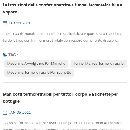
Le istruzioni della confezionatrice a tunnel termoretraibile a
vapore
DEC 14, 2021
I nostri confezionatrice a tunnel termoretraibile a vapore è una macchina
fardellatrice con film termoretraibile con vapore come fonte di calore,
utilizzata principalmente per la termoretrazione dell'etichetta in film delle
bottiglie. Rispetto all'elettrico macchina avvolgitrice per maniche , ha le
TAG :
caratteristiche di facile da usare, facilmente restringibile e altamente
Macchina Avvolgitrice Per Maniche
Tunnel Manica Termoretraibile
efficiente. È l'attrezzatur...
Macchina Termoretraibile Per Etichette
Manicotti termoretraibili per tutto il corpo & Etichette per
bottiglie
JAN 05, 2022
Combina forme e colori per avere un impatto sul tuo marchio Aumenta la