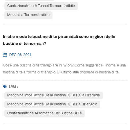
imballate hanno una c...
Confezionatrice A Tunnel Termoretraibile
Macchina Termoretraibile
In che modo le bustine di tè piramidali sono migliori delle
bustine di tè normali?
DEC 08, 2021
Cos'è una bustina di tè triangolare in nylon? Come suggerisce il nome, è una
bustina di tè a forma di triangolo. È l'ultimo stile popolare di bustina di tè.
Qual è la prospettiva di mercato di imballaggio della bustina di tè del
triangolo? Ovviamente, secondo le statistiche, sempre più consumatori
TAG :
amano il tè in busta triangolare e il suo mercato sta diventando sempre più
Macchina Imballatrice Della Bustina Di Tè Della Piramide
grande. Ha la tradizional...
Macchina Imballatrice Della Bustina Di Tè Del Triangolo
Confezionatrice Automatica Per Bustine Di Tè