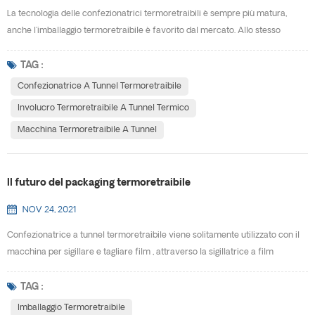
La tecnologia delle confezionatrici termoretraibili è sempre più matura,
anche l'imballaggio termoretraibile è favorito dal mercato. Allo stesso
tempo, guida lo sviluppo di confezionatrice a tunnel termoretraibile.W
perché l'imballaggio termoretraibile si svilupperà così velocemente e quali
TAG :
sono i vantaggi dell'utilizzo? involucro termoretraibile a tunnel termico? (1)
Confezionatrice A Tunnel Termoretraibile
L'imballaggio termoretraibile...
Involucro Termoretraibile A Tunnel Termico
Macchina Termoretraibile A Tunnel
Il futuro del packaging termoretraibile
NOV 24, 2021
Confezionatrice a tunnel termoretraibile viene solitamente utilizzato con il
macchina per sigillare e tagliare film , attraverso la sigillatrice a film
inguainato viene installata all'esterno del prodotto e sigillata, all'interno del
macchina termoretraibile per il riscaldamento, in modo che il materiale di
TAG :
imballaggio si restringa e avvolga strettamente il prodotto. Le merci
Imballaggio Termoretraibile