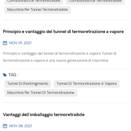
Confezionatrice Termoretraibile
Confezionatrice Termoretraibile
polsini, termoretraibile con sigillatura bi...
Macchina Per Tunnel Termoretraibile
Principio e vantaggio del tunnel di termoretrazione a vapore
NOV 01, 2021
Principio e vantaggio del tunnel di termoretrazione a vapore Tunnel di
termoretrazione a vapore è una nuova generazione di macchine
termoretraibili, design raffinato, bell'aspetto, non occupa spazio,
spostamento, installazione rapida, facile da regolare. Può essere utilizzato
TAG :
indipendentemente o aggiunto alla linea di produzione. Utilizzando la
Tunnel Di Restringimento
Tunnel Di Termoretrazione A Vapore
temperatura costante unica del vapore e le caratteris...
Macchina Per Tunnel Di Termoretrazione
Vantaggi dell'imballaggio termoretraibile
NOV 08, 2021