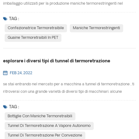
imballaggio utilizzati per la produzione maniche termorestringenti nel
mercato odierno. la forma della tua confezione e la sua destinazione d'uso
determineranno quali materiali funzioneranno meglio per il tuo particolare
TAG :
progetto. i materiali disponibili includono: animale domestico (G) , PVC, OPS
Confezionatrice Termoretraibile
Maniche Termorestringenti
e pla.· animale domest...
Guaine Termoretraibili In PET
esplorare i diversi tipi di tunnel di termoretrazione
FEB 24, 2022
se stai entrando nel mercato per a macchina a tunnel di termoretrazione , ti
ritroverai con una grande varietà di diversi tipi di macchinari. alcune
macchine funzionano a vapore. altre utilizzano aria calda. ogni tipo di tunnel
di termoretrazione è progettato per funzionare per applicazioni specifiche.
TAG :
cos'è esattamente un tunnel di termoretrazione? un tunnel di
Bottiglie Con Maniche Termoretraibili
termoretrazione (comunemente noto a...
Tunnel Di Termoretrazione A Vapore Autonomo
Tunnel Di Termoretrazione Per Convezione