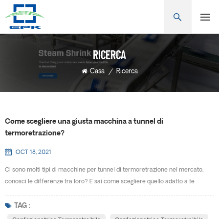
RICERCA
Casa
/
Ricerca
Come scegliere una giusta macchina a tunnel di
termoretrazione?
OCT 18, 2021
Ci sono molti tipi di macchine per tunnel di termoretrazione nel mercato,
conosci le differenze tra loro? E sai come scegliere quello adatto a te
stesso? Confezionatrice termoretraibile è anche conosciuto come
macchina termoretraibile, macchina termoretraibile, confezionatrice
TAG :
termoretraibile, confezionatrice con film termoretraibile, termoretraibile per