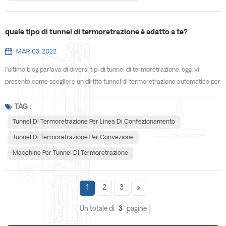
quale tipo di tunnel di termoretrazione è adatto a te?
MAR 03, 2022
l'ultimo blog parlava di diversi tipi di tunnel di termoretrazione. oggi vi
presento come scegliere un diritto tunnel di termoretrazione automatico per
te. per rispondere in modo appropriato alla domanda precedente, dovrai
rispondere tu stesso ad alcune domande. ecco alcune considerazioni su cui
TAG :
riflettere quando cerchi di capire quale tipo di tunnel di termoretrazione è
Tunnel Di Termoretrazione Per Linea Di Confezionamento
adatto ai tuoi prodotti e ...
Tunnel Di Termoretrazione Per Convezione
Macchine Per Tunnel Di Termoretrazione
1
2
3
Un totale di
3
pagine