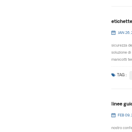
etichett
JAN 26,
sicurezza de
soluzione di
manicotti ter
TAG :
linee gui
FEB 09,
nostro confe