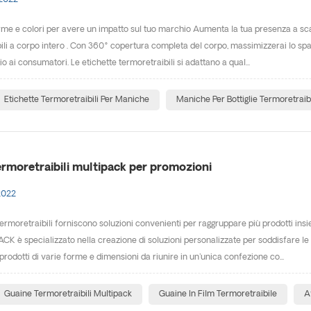
 2022
e e colori per avere un impatto sul tuo marchio Aumenta la tua presenza a scaff
ili a corpo intero . Con 360° copertura completa del corpo, massimizzerai lo spa
 ai consumatori. Le etichette termoretraibili si adattano a qual...
Etichette Termoretraibili Per Maniche
Maniche Per Bottiglie Termoretraib
ermoretraibili multipack per promozioni
2022
ermoretraibili forniscono soluzioni convenienti per raggruppare più prodotti in
PACK è specializzato nella creazione di soluzioni personalizzate per soddisfare le 
rodotti di varie forme e dimensioni da riunire in un'unica confezione co...
Guaine Termoretraibili Multipack
Guaine In Film Termoretraibile
A