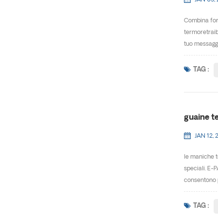
JAN 05,
Combina form
termoretraib
tuo messaggio
TAG :
guaine t
JAN 12, 
le maniche t
speciali. E-
consentono p
TAG :