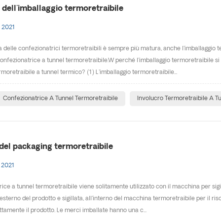
dell'imballaggio termoretraibile
 2021
a delle confezionatrici termoretraibili è sempre più matura, anche l'imballaggio t
confezionatrice a tunnel termoretraibile.W perché l'imballaggio termoretraibile si 
moretraibile a tunnel termico? (1) L'imballaggio termoretraibile...
Confezionatrice A Tunnel Termoretraibile
Involucro Termoretraibile A T
 del packaging termoretraibile
 2021
ce a tunnel termoretraibile viene solitamente utilizzato con il macchina per sigilla
l'esterno del prodotto e sigillata, all'interno del macchina termoretraibile per il r
ttamente il prodotto. Le merci imballate hanno una c...