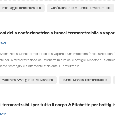
Imballaggio Termoretraibile
Confezionatrice A Tunnel Termoretraibile
ioni della confezionatrice a tunnel termoretraibile a vapor
2021
fezionatrice a tunnel termoretraibile a vapore è una macchina fardellatrice con f
e per la termoretrazione dell'etichetta in film delle bottiglie. Rispetto all'elettr
ente restringibile e altamente efficiente. È l'attrezzatur...
Macchina Avvolgitrice Per Maniche
Tunnel Manica Termoretraibile
 termoretraibili per tutto il corpo & Etichette per bottigli