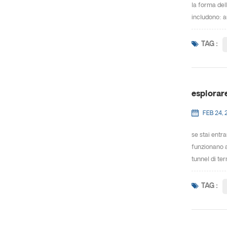
la forma del
includono: a
TAG :
esplorare
FEB 24, 
se stai entr
funzionano a
tunnel di te
TAG :