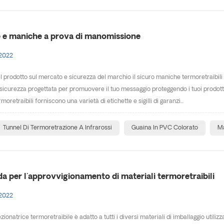
e e maniche a prova di manomissione
 2022
l prodotto sul mercato e sicurezza del marchio il sicuro maniche termoretraibili 
 sicurezza progettata per promuovere il tuo messaggio proteggendo i tuoi prodotti
moretraibili forniscono una varietà di etichette e sigilli di garanzi...
Tunnel Di Termoretrazione A Infrarossi
Guaina In PVC Colorato
Ma
da per l'approvvigionamento di materiali termoretraibili
 2022
zionatrice termoretraibile è adatto a tutti i diversi materiali di imballaggio util