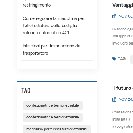
Vantaggi 
restringimento
NOV 08,
Come regolare la macchina per
l'etichettatura della bottiglia
La tecnologi
rotonda automatica 401
sviluppo di 
involucro ter
Istruzioni per l'installazione del
trasportatore
TAG :
TAG
Il futuro
NOV 24,
confezionatrice termoretraibile
Confezionatri
confezionatrice termoretraibile
installata al
avvolga stre
macchina per tunnel termoretraibile