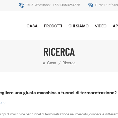
Tel & Whatsapp :
+86 19959284556
E-mail :
info@e
CASA
PRODOTTI
CHI SIAMO
VIDEO
AP
RICERCA
Casa
/
Ricerca
gliere una giusta macchina a tunnel di termoretrazione?
 2021
i tipi di macchine per tunnel di termoretrazione nel mercato, conosci le differenz