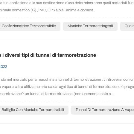
la tua confezione e la sua destinazione d'uso determineranno quali materiali funzi
nimale domestico (G) , PVC, OPS e pla.· animale domest...
Confezionatrice Termoretraibile
Maniche Termorestringenti
Guain
 i diversi tipi di tunnel di termoretrazione
2022
ando nel mercato per a macchina a tunnel di termoretrazione , ti ritroverai con u
 vapore. altre utilizzano aria calda. ogni tipo di tunnel di termoretrazione è pro
rmoretrazione? un tunnel di termoretrazione (comunemente noto a...
Bottiglie Con Maniche Termoretraibili
Tunnel Di Termoretrazione A Vap