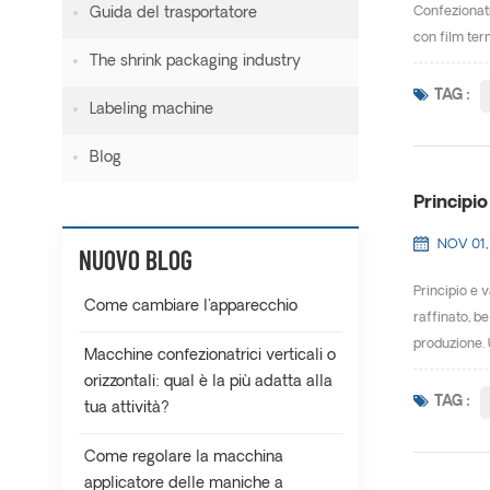
Guida del trasportatore
Confezionatr
con film term
The shrink packaging industry
TAG :
Labeling machine
Blog
Principi
NOV 01,
NUOVO BLOG
Principio e 
Come cambiare l'apparecchio
raffinato, b
produzione. 
Macchine confezionatrici verticali o
orizzontali: qual è la più adatta alla
TAG :
tua attività?
Come regolare la macchina
applicatore delle maniche a