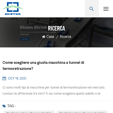
RICERCA
Casa
/
Ricerca
Come scegliere una giusta macchina a tunnel di
termoretrazione?
OCT 18, 2021
Ci sono molti tipi di macchine per tunnel di termoretrazione nel mercato,
conosci le differenze tra loro? E sai come scegliere quello adatto a te
stesso? Confezionatrice termoretraibile è anche conosciuto come
macchina termoretraibile, macchina termoretraibile, confezionatrice
TAG :
termoretraibile, confezionatrice con film termoretraibile, termoretraibile per