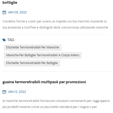
bottiglie
JAN 05, 2022
Combina forme e colori per avere un impatto sul tuo marchio Aumenta la
tua presenza a scaffale e distinguiti dalla concorrenza utilizzando maniche
per bottiglie termoretraibili a corpo intero . Con 360° copertura completa
del corpo, massimizzerai lo spazio a tua disposizione per promuovere il tuo
TAG :
marchio e trasmettere il tuo messaggio ai consumatori. Le etichette
Etichette Termoretraibili Per Maniche
termoretraibili si adattano a qual...
Maniche Per Bottiglie Termoretraibili A Corpo Intero
Etichette Termoretraibili Per Bottiglie
guaine termoretraibili multipack per promozioni
JAN 12, 2022
le maniche termoretraibili forniscono soluzioni convenienti per raggruppare
più prodotti insieme come un pacchetto standard per i negozi o per