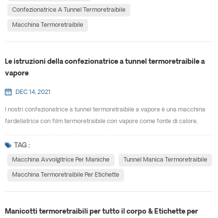
imballate hanno una c...
Confezionatrice A Tunnel Termoretraibile
Macchina Termoretraibile
Le istruzioni della confezionatrice a tunnel termoretraibile a
vapore
DEC 14, 2021
I nostri confezionatrice a tunnel termoretraibile a vapore è una macchina
fardellatrice con film termoretraibile con vapore come fonte di calore,
utilizzata principalmente per la termoretrazione dell'etichetta in film delle
bottiglie. Rispetto all'elettrico macchina avvolgitrice per maniche , ha le
TAG :
caratteristiche di facile da usare, facilmente restringibile e altamente
Macchina Avvolgitrice Per Maniche
Tunnel Manica Termoretraibile
efficiente. È l'attrezzatur...
Macchina Termoretraibile Per Etichette
Manicotti termoretraibili per tutto il corpo & Etichette per