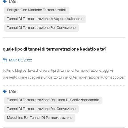
di termoretrazione è progettato per funzionare per applicazioni specifiche.
TAG :
cos'è esattamente un tunnel di termoretrazione? un tunnel di
Bottiglie Con Maniche Termoretraibili
termoretrazione (comunemente noto a...
Tunnel Di Termoretrazione A Vapore Autonomo
Tunnel Di Termoretrazione Per Convezione
quale tipo di tunnel di termoretrazione è adatto a te?
MAR 03, 2022
l'ultimo blog parlava di diversi tipi di tunnel di termoretrazione. oggi vi
presento come scegliere un diritto tunnel di termoretrazione automatico per
te. per rispondere in modo appropriato alla domanda precedente, dovrai
rispondere tu stesso ad alcune domande. ecco alcune considerazioni su cui
TAG :
riflettere quando cerchi di capire quale tipo di tunnel di termoretrazione è
Tunnel Di Termoretrazione Per Linea Di Confezionamento
adatto ai tuoi prodotti e ...
Tunnel Di Termoretrazione Per Convezione
Macchine Per Tunnel Di Termoretrazione