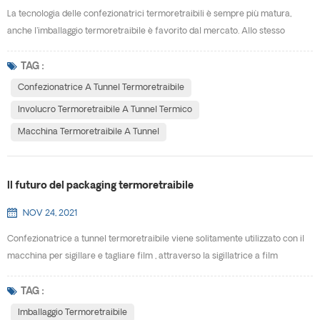
La tecnologia delle confezionatrici termoretraibili è sempre più matura,
anche l'imballaggio termoretraibile è favorito dal mercato. Allo stesso
tempo, guida lo sviluppo di confezionatrice a tunnel termoretraibile.W
perché l'imballaggio termoretraibile si svilupperà così velocemente e quali
TAG :
sono i vantaggi dell'utilizzo? involucro termoretraibile a tunnel termico? (1)
Confezionatrice A Tunnel Termoretraibile
L'imballaggio termoretraibile...
Involucro Termoretraibile A Tunnel Termico
Macchina Termoretraibile A Tunnel
Il futuro del packaging termoretraibile
NOV 24, 2021
Confezionatrice a tunnel termoretraibile viene solitamente utilizzato con il
macchina per sigillare e tagliare film , attraverso la sigillatrice a film
inguainato viene installata all'esterno del prodotto e sigillata, all'interno del
macchina termoretraibile per il riscaldamento, in modo che il materiale di
TAG :
imballaggio si restringa e avvolga strettamente il prodotto. Le merci
Imballaggio Termoretraibile