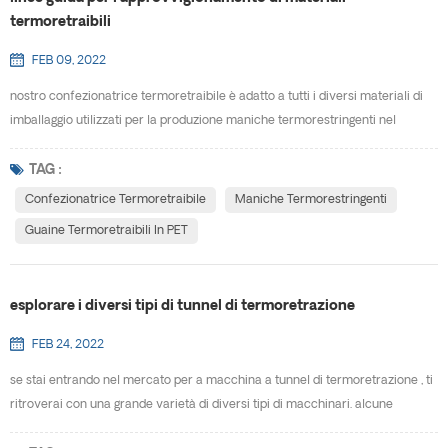
termoretraibili
FEB 09, 2022
nostro confezionatrice termoretraibile è adatto a tutti i diversi materiali di
imballaggio utilizzati per la produzione maniche termorestringenti nel
mercato odierno. la forma della tua confezione e la sua destinazione d'uso
determineranno quali materiali funzioneranno meglio per il tuo particolare
TAG :
progetto. i materiali disponibili includono: animale domestico (G) , PVC, OPS
Confezionatrice Termoretraibile
Maniche Termorestringenti
e pla.· animale domest...
Guaine Termoretraibili In PET
esplorare i diversi tipi di tunnel di termoretrazione
FEB 24, 2022
se stai entrando nel mercato per a macchina a tunnel di termoretrazione , ti
ritroverai con una grande varietà di diversi tipi di macchinari. alcune
macchine funzionano a vapore. altre utilizzano aria calda. ogni tipo di tunnel