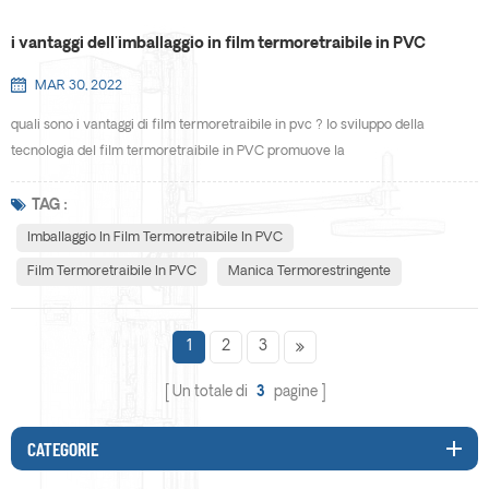
i vantaggi dell'imballaggio in film termoretraibile in PVC
MAR 30, 2022
quali sono i vantaggi di film termoretraibile in pvc ? lo sviluppo della
tecnologia del film termoretraibile in PVC promuove la
commercializzazione del film termoretraibile, facendo in modo che il film
termoretraibile in PVC copra il campo dell'imballaggio di prodotti elettronici,
TAG :
prodotti medicali e altri settori, e promuove lo sviluppo dell'industria
Imballaggio In Film Termoretraibile In PVC
dell'imballaggio flessibile. allo stesso temp...
Film Termoretraibile In PVC
Manica Termorestringente
1
2
3
Un totale di
3
pagine
CATEGORIE