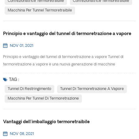
Confezionatrice Termoretraibile
Confezionatrice Termoretraibile
polsini, termoretraibile con sigillatura bi...
Macchina Per Tunnel Termoretraibile
Principio e vantaggio del tunnel di termoretrazione a vapore
NOV 01, 2021
Principio e vantaggio del tunnel di termoretrazione a vapore Tunnel di
termoretrazione a vapore è una nuova generazione di macchine
termoretraibili, design raffinato, bell'aspetto, non occupa spazio,
spostamento, installazione rapida, facile da regolare. Può essere utilizzato
TAG :
indipendentemente o aggiunto alla linea di produzione. Utilizzando la
Tunnel Di Restringimento
Tunnel Di Termoretrazione A Vapore
temperatura costante unica del vapore e le caratteris...
Macchina Per Tunnel Di Termoretrazione
Vantaggi dell'imballaggio termoretraibile
NOV 08, 2021