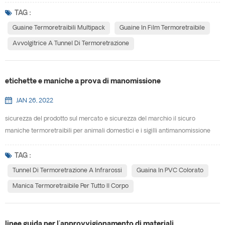
promozioni speciali. E-PACK è specializzato nella creazione di soluzioni
personalizzate per soddisfare le esigenze dei nostri clienti. le maniche
TAG :
termoretraibili multi-pack consentono prodotti di varie forme e dimensioni
Guaine Termoretraibili Multipack
Guaine In Film Termoretraibile
da riunire in un'unica confezione co...
Avvolgitrice A Tunnel Di Termoretrazione
etichette e maniche a prova di manomissione
JAN 26, 2022
sicurezza del prodotto sul mercato e sicurezza del marchio il sicuro
maniche termoretraibili per animali domestici e i sigilli antimanomissione
sono un'efficace soluzione di sicurezza progettata per promuovere il tuo
messaggio proteggendo i tuoi prodotti da manomissioni. opzioni disponibili
TAG :
per etichette e maniche i manicotti termoretraibili forniscono una varietà di
Tunnel Di Termoretrazione A Infrarossi
Guaina In PVC Colorato
etichette e sigilli di garanzi...
Manica Termoretraibile Per Tutto Il Corpo
linee guida per l'approvvigionamento di materiali