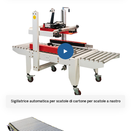
Sigillatrice automatica per scatole di cartone per scatole a nastro