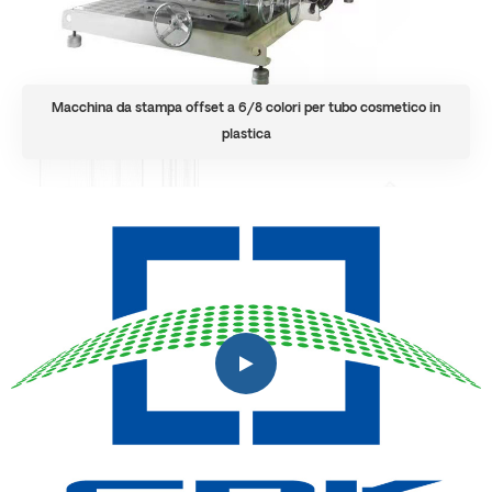
Macchina da stampa offset a 6/8 colori per tubo cosmetico in
plastica