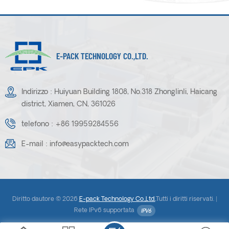
E-PACK TECHNOLOGY CO.,LTD.
Indirizzo : Huiyuan Building 1808, No.318 Zhonglinli, Haicang
district, Xiamen, CN, 361026
telefono :
+86 19959284556
E-mail :
info@easypacktech.com
Diritto dautore © 2026
E-pack Technology Co.,Ltd.
.Tutti i diritti riservati. |
Rete IPv6 supportata