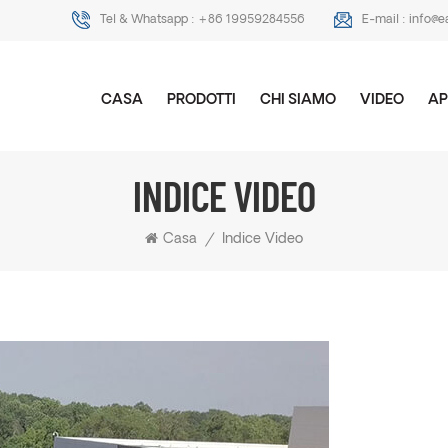
Tel & Whatsapp :
+86 19959284556
E-mail :
info@e
CASA
PRODOTTI
CHI SIAMO
VIDEO
AP
INDICE VIDEO
Casa
/
Indice Video