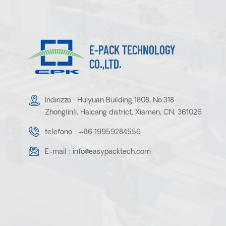
E-PACK TECHNOLOGY
CO.,LTD.
Indirizzo : Huiyuan Building 1808, No.318
Zhonglinli, Haicang district, Xiamen, CN, 361026
telefono :
+86 19959284556
E-mail :
info@easypacktech.com