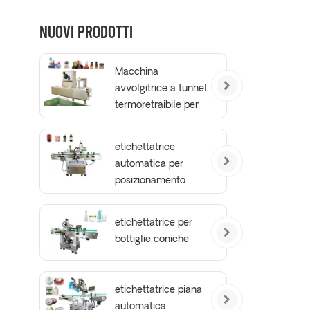
NUOVI PRODOTTI
Macchina
avvolgitrice a tunnel
termoretraibile per
collari
antimanomissione
etichettatrice
automatica per
posizionamento
bottiglie tonde
etichettatrice per
bottiglie coniche
etichettatrice piana
automatica