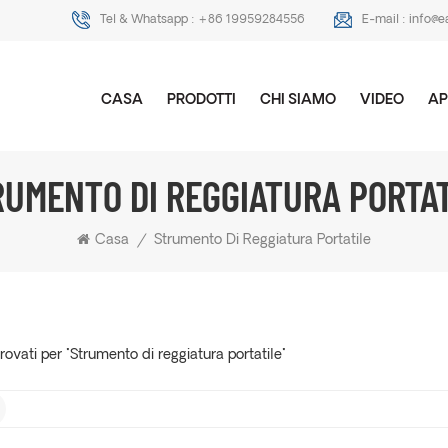
Tel & Whatsapp :
+86 19959284556
E-mail :
info@e
CASA
PRODOTTI
CHI SIAMO
VIDEO
AP
RUMENTO DI REGGIATURA PORTAT
Casa
/
Strumento Di Reggiatura Portatile
 trovati per "Strumento di reggiatura portatile"