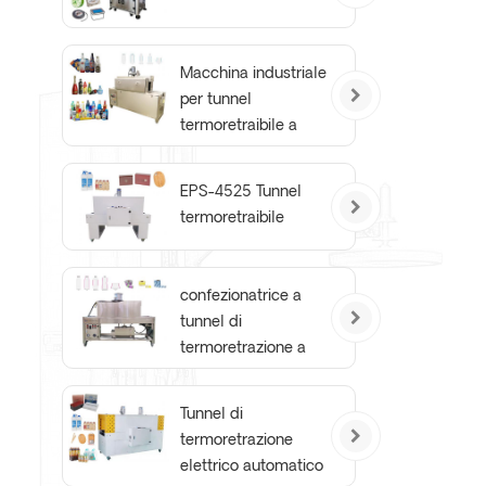
Macchina industriale
per tunnel
termoretraibile a
vapore per film
termoretraibile per
EPS-4525 Tunnel
bottiglie
termoretraibile
confezionatrice a
tunnel di
termoretrazione a
vapore per bottiglie
in edizione base
Tunnel di
termoretrazione
elettrico automatico